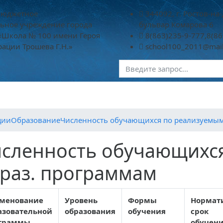
бюджетное
344092, г. Ростов-на-
ьное учреждение города
бульвар Комарова 6
 «Школа № 100 имени Героя
8(863)235-9-777,8(86
ации Трошева Г.Н.»
school100_2011@mail
Преподавателям
Школьная жизнь
ГИА
НОК
ции
Образование
Численность обучающихся по реализуемым
сленность обучающихс
раз. программам
менование
Уровень
Формы
Нормат
азовательной
образования
обучения
срок
граммы
обучен