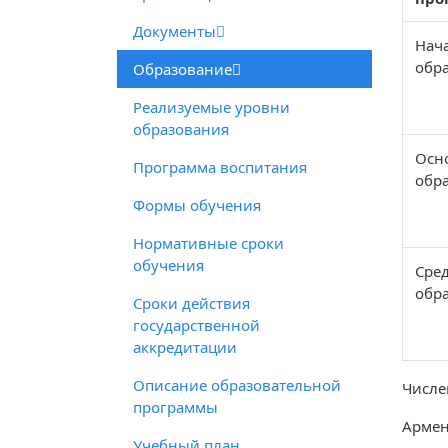
Документы
Нач
обр
Образование
Реализуемые уровни
образования
Осн
Программа воспитания
обр
Формы обучения
Нормативные сроки
обучения
Сре
обр
Сроки действия
государственной
аккредитации
Описание образовательной
Числе
программы
Армен
Учебный план