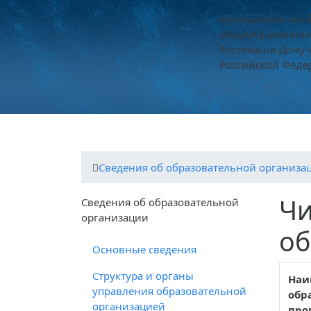
муниципальное 
общеобразовател
Ростова-на-Дону
Российской Федер
О школе
Ученикам
Родителям
Cведения об образовательной организа
Чи
Cведения об образовательной
организации
об
Основные сведения
Структура и органы
Наи
управления образовательной
обр
организацией
про