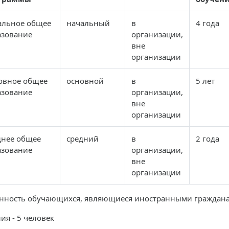
альное общее
начальный
в
4 года
азование
организации,
вне
организации
овное общее
основной
в
5 лет
азование
организации,
вне
организации
днее общее
средний
в
2 года
азование
организации,
вне
организации
нность обучающихся, являющиеся иностранными граждан
ия - 5 человек