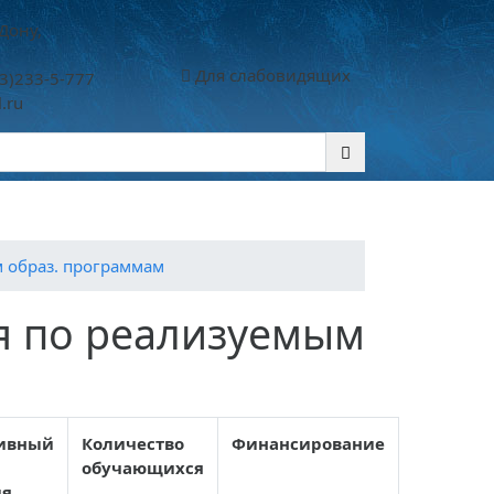
Дону,
Для слабовидящих
3)233-5-777
.ru
Контакты
Памятки
 образ. программам
я по реализуемым
ивный
Количество
Финансирование
обучающихся
ия