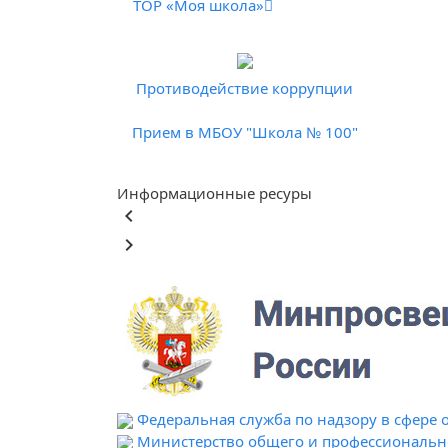
ТОР «Моя школа»
Противодействие коррупции
Прием в МБОУ "Школа № 100"
Информационные ресуры
keyboard_arrow_left
keyboard_arrow_right
Федеральная служба по надзору в сфере 
Министерство общего и профессионально