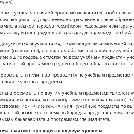
идов);
орме, устанавливаемой органами исполнительной власти с
ствляющими государственное управление в сфере образов
из числа языков народов Российской Федерации и литерату
му языку и (или) родной литературе для прохождения ГИА 
 допускаются обучающиеся, не имеющие академической задо
ение (изложение), и в полном объеме выполнившие учеб
(имеющие годовые отметки по всем учебным предметам уче
овательной программе среднего общего образования не ни
 форме ЕГЭ и (или) ГВЭ проводится по учебным предметам 
ательные учебные предметы).
ены в форме ЕГЭ по другим учебным предметам: «Биология
ийский, испанский, китайский, немецкий и французский), «
ствознание», «Физика», «Химия» (учебные предметы по вы
вольной основе по своему выбору для предоставления резу
аммам бакалавриата и программам специалитета.
о математике проводится по двум уровням: