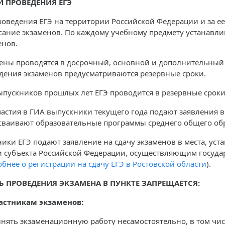
И ПРОВЕДЕНИЯ ЕГЭ
роведения ЕГЭ на территории Российской Федерации и за е
сание экзаменов. По каждому учебному предмету устанавл
енов.
ены проводятся в досрочный, основной и дополнительный
дения экзаменов предусматриваются резервные сроки.
ыпускников прошлых лет ЕГЭ проводится в резервные сроки
частия в ГИА выпускники текущего года подают заявления 
сваивают образовательные программы среднего общего об
ники ЕГЭ подают заявление на сдачу экзаменов в места, у
и субъекта Российской Федерации, осуществляющим госуда
бнее о регистрации на сдачу ЕГЭ в Ростовской области
).
НЬ ПРОВЕДЕНИЯ ЭКЗАМЕНА В ПУНКТЕ ЗАПРЕЩАЕТСЯ
:
астникам экзаменов:
нять экзаменационную работу несамостоятельно, в том чи