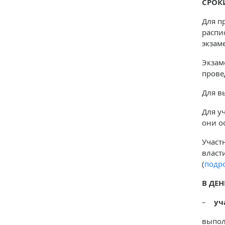
СРОК
Для п
распи
экзам
Экзам
прове
Для в
Для у
они о
Участ
власт
(
подро
В ДЕ
–
уч
выпол