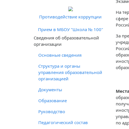
Экзам
На те
Противодействие коррупции
сфере
Росси
Прием в МБОУ "Школа № 100"
За пр
Cведения об образовательной
учред
организации
Росси
образ
Основные сведения
иност
Структура и органы
образ
управления образовательной
организацией
Документы
Места
образ
Образование
получ
иност
Руководство
управ
Педагогический состав
по адр