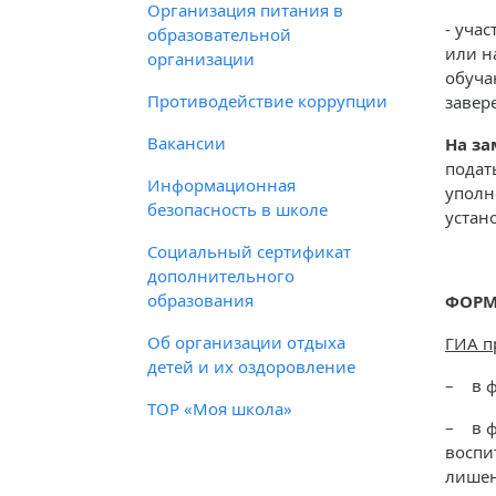
Организация питания в
- уча
образовательной
или н
организации
обуча
Противодействие коррупции
завер
Вакансии
На за
подат
Информационная
уполн
безопасность в школе
устан
Социальный сертификат
дополнительного
образования
ФОРМ
Об организации отдыха
ГИА п
детей и их оздоровление
– в ф
ТОР «Моя школа»
– в ф
воспи
лишен