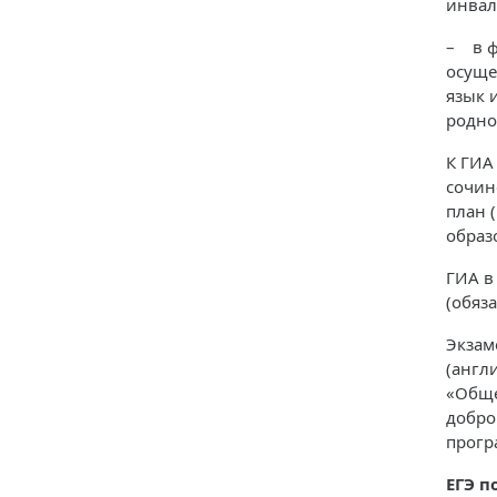
инвал
– в ф
осуще
язык 
родно
К ГИА
сочин
план 
образ
ГИА в
(обяз
Экзам
(англ
«Обще
добро
прогр
ЕГЭ п