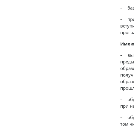
– баз
– про
вступ
прогр
Имеют
– вып
преды
образ
получ
образ
прошл
– обу
при н
– обу
том ч