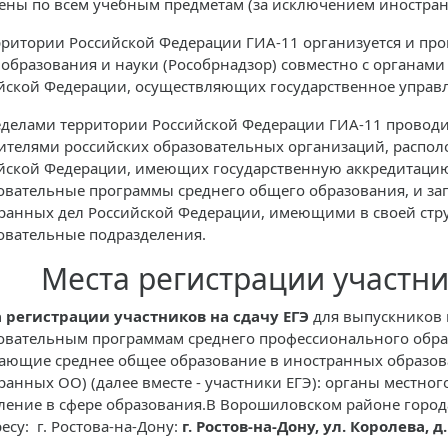
ены по всем учебным предметам (за исключением иностранн
рритории Российской Федерации ГИА-11 организуется и про
 образования и науки (Рособрнадзор) совместно с органам
йской Федерации, осуществляющих государственное управл
еделами территории Российской Федерации ГИА-11 проводи
ителями российских образовательных организаций, распо
йской Федерации, имеющих государственную аккредитаци
овательные программы среднего общего образования, и з
ранных дел Российской Федерации, имеющими в своей стр
овательные подразделения.
Места регистрации участни
 регистрации участников на сдачу ЕГЭ
для выпускников 
овательным программам среднего профессионального обра
ающие среднее общее образование в иностранных образов
ранных ОО) (далее вместе - участники ЕГЭ): органы местн
ление в сфере образования.В Ворошиловском районе город
есу: г. Ростова-на-Дону:
г. Ростов-на-Дону, ул. Королева, д. 