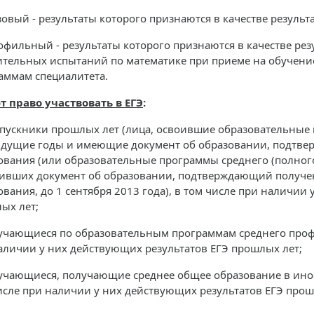
овый - результаты которого признаются в качестве результ
фильный - результаты которого признаются в качестве резул
ительных испытаний по математике при приеме на обучени
аммам специалитета.
 право участвовать в ЕГЭ
:
ускники прошлых лет (лица, освоившие образовательные 
дущие годы и имеющие документ об образовании, подтве
ования (или образовательные программы среднего (полного
ивших документ об образовании, подтверждающий получен
ования, до 1 сентября 2013 года), в том числе при наличии
ых лет;
чающиеся по образовательным программам среднего профе
аличии у них действующих результатов ЕГЭ прошлых лет;
чающиеся, получающие среднее общее образование в инос
исле при наличии у них действующих результатов ЕГЭ прош