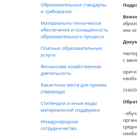
Образовательные стандарты
Подро
и требования
Важно
Материально-техническое
образ
обеспечение и оснащенность
они о
образовательного процесса
Докум
Платные образовательные
паспо
услуги
с зак
Финансово-хозяйственная
ориги
деятельность
необх
Вакантные места для приема
СНИЛС
(перевода)
Обра
Стипендии и иные виды
материальной поддержки
- обу
орган
Международное
средн
сотрудничество
необх