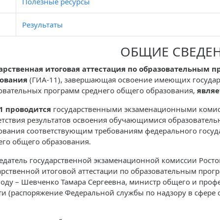
Полезные ресурсы
Результаты
ОБЩИЕ СВЕДЕ
арственная итоговая аттестация по образовательным 
зования
(ГИА-11), завершающая освоение имеющих госуда
овательных программ среднего общего образования,
являе
1 проводится
государственными экзаменационными комис
етствия результатов освоения обучающимися образователь
ования соответствующим требованиям федерального госуда
его общего образования.
едатель государственной экзаменационной комиссии Росто
арственной итоговой аттестации по образовательным прог
году – Шевченко Тамара Сергеевна, министр общего и проф
ти (распоряжение Федеральной службы по надзору в сфере об