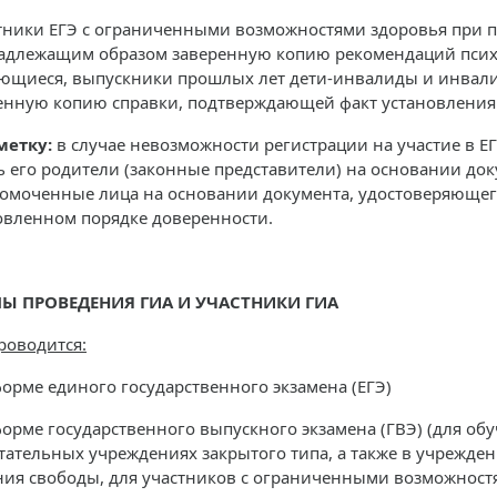
стники ЕГЭ с ограниченными возможностями здоровья при 
адлежащим образом заверенную копию рекомендаций психо
ющиеся, выпускники прошлых лет дети-инвалиды и инвал
енную копию справки, подтверждающей факт установления
метку:
в случае невозможности регистрации на участие в Е
ь его родители (законные представители) на основании до
омоченные лица на основании документа, удостоверяющег
овленном порядке доверенности.
Ы ПРОВЕДЕНИЯ ГИА И УЧАСТНИКИ ГИА
роводится:
орме единого государственного экзамена (ЕГЭ)
орме государственного выпускного экзамена (ГВЭ) (для об
тательных учреждениях закрытого типа, а также в учрежде
ия свободы, для участников с ограниченными возможностя