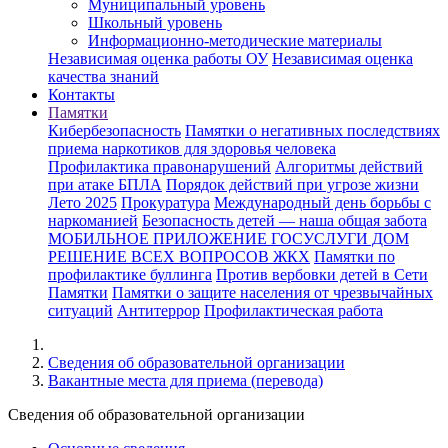
Муниципальный уровень
Школьный уровень
Информационно-методические материалы
Независимая оценка работы ОУ
Независимая оценка
качества знаний
Контакты
Памятки
Кибербезопасность
Памятки о негативных последствиях
приема наркотиков для здоровья человека
Профилактика правонарушений
Алгоритмы действий
при атаке БПЛА
Порядок действий при угрозе жизни
Лето 2025
Прокуратура
Международный день борьбы с
наркоманией
Безопасность детей — наша общая забота
МОБИЛЬНОЕ ПРИЛОЖЕНИЕ ГОСУСЛУГИ ДОМ
РЕШЕНИЕ ВСЕХ ВОПРОСОВ ЖКХ
Памятки по
профилактике буллинга
Против вербовки детей в Сети
Памятки
Памятки о защите населения от чрезвычайных
ситуаций
Антитеррор
Профилактическая работа
Cведения об образовательной организации
Вакантные места для приема (перевода)
Cведения об образовательной организации