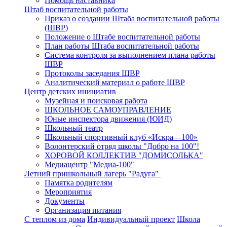
Помощь наставника
Штаб воспитательной работы
Приказ о создании Штаба воспитательной работы
(ШВР)
Положение о Штабе воспитательной работы
План работы Штаба воспитательной работы
Система контроля за выполнением плана работы
ШВР
Протоколы заседания ШВР
Аналитический материал о работе ШВР
Центр детских инициатив
Музейная и поисковая работа
ШКОЛЬНОЕ САМОУПРАВЛЕНИЕ
Юные инспектора движения (ЮИД)
Школьный театр
Школьный спортивный клуб «Искра—100»
Волонтерский отряд школы "Добро на 100"!
ХОРОВОЙ КОЛЛЕКТИВ "ДОМИСОЛЬКА"
Медиацентр "Медиа-100"
Летний пришкольный лагерь "Радуга"
Памятка родителям
Мероприятия
Документы
Организация питания
С теплом из дома
Индивидуальный проект
Школа