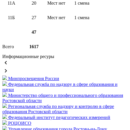
11А
20
Мест нет
1 смена
11Б
27
Мест нет
1 смена
47
Всего
1617
Информационные ресуры
keyboard_arrow_left
keyboard_arrow_right
Минпросвещения России
Федеральная служба по надзору в сфере образования и
науки
Министерство общего и профессионального образования
Ростовской области
Региональная служба по надзору и контролю в сфере
образования Ростовской области
Федеральный институт педагогических измерений
РОЦОИСО
Управление образования города Ростова-на-Дону