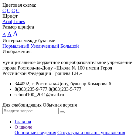
Цветовая схема:
C
C
C
C
Шрифт
Arial
Times
Размер шрифта
A
A
A
Интервал между буквами
Нормальный
Увеличенный
Большой
Изображения:
муниципальное бюджетное общеобразовательное учреждение
города Ростова-на-Дону «Школа № 100 имени Героя
Российской Федерации Трошева Г.Н.»
344092, г. Ростов-на-Дону, бульвар Комарова 6
8(863)235-9-777,8(863)233-5-777
school100_2011@mail.ru
Для слабовидящих
Обычная версия
Главная
О школе
Основные сведения
Структура и органы управления