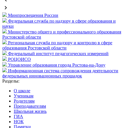
keyboard_arrow_right
Минпросвещения России
Федеральная служба по надзору в сфере образования и
науки
Министерство общего и профессионального образования
Ростовской области
Региональная служба по надзору и контролю в сфере
образования Ростовской области
Федеральный институт педагогических измерений
РОЦОИСО
Управление образования города Ростова-на-Дону
Информационная система сопровождения деятельности
федеральных инновационных прощадок
Разделы:
О школе
Ученикам
Родителям
Преподавателям
Школьная жизнь
ГИА
НОК
Памятки