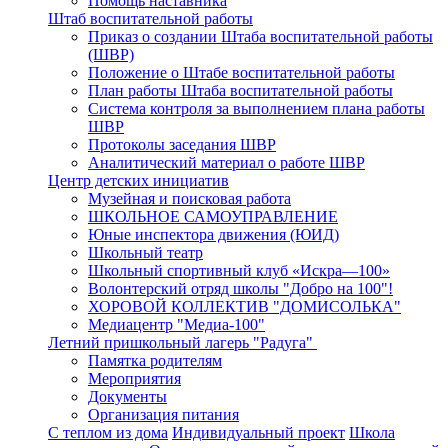
Помощь наставника
Штаб воспитательной работы
Приказ о создании Штаба воспитательной работы
(ШВР)
Положение о Штабе воспитательной работы
План работы Штаба воспитательной работы
Система контроля за выполнением плана работы
ШВР
Протоколы заседания ШВР
Аналитический материал о работе ШВР
Центр детских инициатив
Музейная и поисковая работа
ШКОЛЬНОЕ САМОУПРАВЛЕНИЕ
Юные инспектора движения (ЮИД)
Школьный театр
Школьный спортивный клуб «Искра—100»
Волонтерский отряд школы "Добро на 100"!
ХОРОВОЙ КОЛЛЕКТИВ "ДОМИСОЛЬКА"
Медиацентр "Медиа-100"
Летний пришкольный лагерь "Радуга"
Памятка родителям
Мероприятия
Документы
Организация питания
С теплом из дома
Индивидуальный проект
Школа