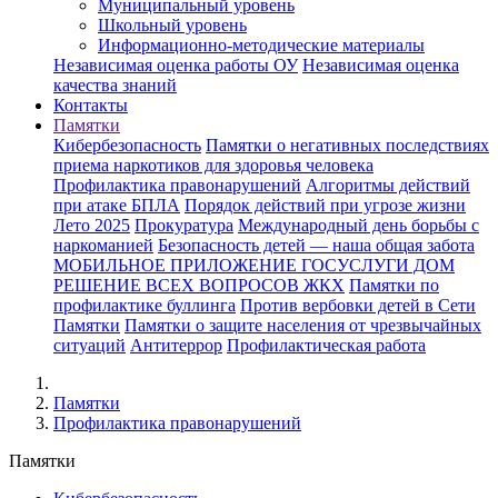
Муниципальный уровень
Школьный уровень
Информационно-методические материалы
Независимая оценка работы ОУ
Независимая оценка
качества знаний
Контакты
Памятки
Кибербезопасность
Памятки о негативных последствиях
приема наркотиков для здоровья человека
Профилактика правонарушений
Алгоритмы действий
при атаке БПЛА
Порядок действий при угрозе жизни
Лето 2025
Прокуратура
Международный день борьбы с
наркоманией
Безопасность детей — наша общая забота
МОБИЛЬНОЕ ПРИЛОЖЕНИЕ ГОСУСЛУГИ ДОМ
РЕШЕНИЕ ВСЕХ ВОПРОСОВ ЖКХ
Памятки по
профилактике буллинга
Против вербовки детей в Сети
Памятки
Памятки о защите населения от чрезвычайных
ситуаций
Антитеррор
Профилактическая работа
Памятки
Профилактика правонарушений
Памятки