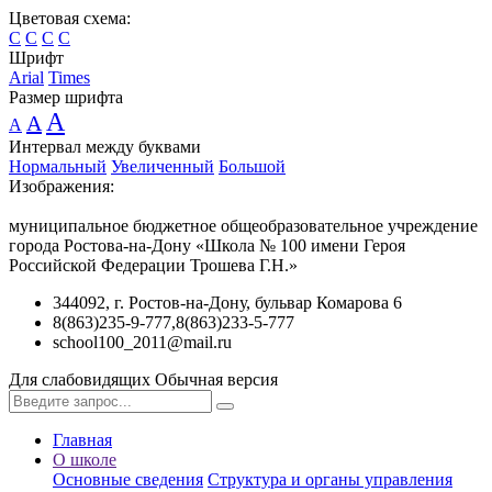
Цветовая схема:
C
C
C
C
Шрифт
Arial
Times
Размер шрифта
A
A
A
Интервал между буквами
Нормальный
Увеличенный
Большой
Изображения:
муниципальное бюджетное общеобразовательное учреждение
города Ростова-на-Дону «Школа № 100 имени Героя
Российской Федерации Трошева Г.Н.»
344092, г. Ростов-на-Дону, бульвар Комарова 6
8(863)235-9-777,8(863)233-5-777
school100_2011@mail.ru
Для слабовидящих
Обычная версия
Главная
О школе
Основные сведения
Структура и органы управления