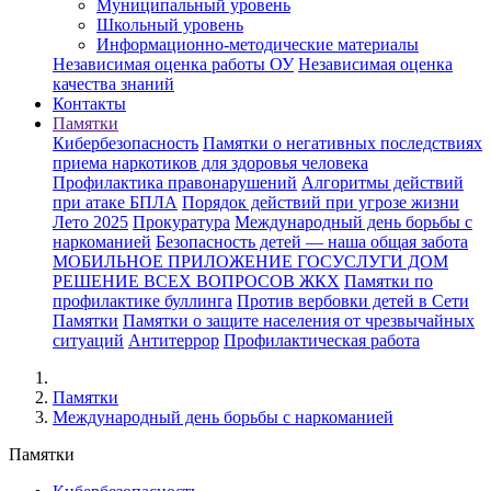
Муниципальный уровень
Школьный уровень
Информационно-методические материалы
Независимая оценка работы ОУ
Независимая оценка
качества знаний
Контакты
Памятки
Кибербезопасность
Памятки о негативных последствиях
приема наркотиков для здоровья человека
Профилактика правонарушений
Алгоритмы действий
при атаке БПЛА
Порядок действий при угрозе жизни
Лето 2025
Прокуратура
Международный день борьбы с
наркоманией
Безопасность детей — наша общая забота
МОБИЛЬНОЕ ПРИЛОЖЕНИЕ ГОСУСЛУГИ ДОМ
РЕШЕНИЕ ВСЕХ ВОПРОСОВ ЖКХ
Памятки по
профилактике буллинга
Против вербовки детей в Сети
Памятки
Памятки о защите населения от чрезвычайных
ситуаций
Антитеррор
Профилактическая работа
Памятки
Международный день борьбы с наркоманией
Памятки