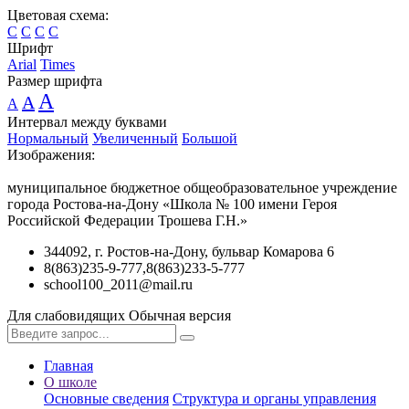
Цветовая схема:
C
C
C
C
Шрифт
Arial
Times
Размер шрифта
A
A
A
Интервал между буквами
Нормальный
Увеличенный
Большой
Изображения:
муниципальное бюджетное общеобразовательное учреждение
города Ростова-на-Дону «Школа № 100 имени Героя
Российской Федерации Трошева Г.Н.»
344092, г. Ростов-на-Дону, бульвар Комарова 6
8(863)235-9-777,8(863)233-5-777
school100_2011@mail.ru
Для слабовидящих
Обычная версия
Главная
О школе
Основные сведения
Структура и органы управления