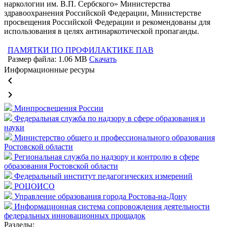
наркологии им. В.П. Сербского» Министерства
здравоохранения Российской Федерации, Министерстве
просвещения Российской Федерации и рекомендованы для
использования в целях антинаркотической пропаганды.
ПАМЯТКИ ПО ПРОФИЛАКТИКЕ ПАВ
Размер файла: 1.06 MB
Скачать
Информационные ресуры
keyboard_arrow_left
keyboard_arrow_right
Минпросвещения России
Федеральная служба по надзору в сфере образования и
науки
Министерство общего и профессионального образования
Ростовской области
Региональная служба по надзору и контролю в сфере
образования Ростовской области
Федеральный институт педагогических измерений
РОЦОИСО
Управление образования города Ростова-на-Дону
Информационная система сопровождения деятельности
федеральных инновационных прощадок
Разделы: