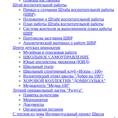
Помощь наставника
Штаб воспитательной работы
Приказ о создании Штаба воспитательной работы
(ШВР)
Положение о Штабе воспитательной работы
План работы Штаба воспитательной работы
Система контроля за выполнением плана работы
ШВР
Протоколы заседания ШВР
Аналитический материал о работе ШВР
Центр детских инициатив
Музейная и поисковая работа
ШКОЛЬНОЕ САМОУПРАВЛЕНИЕ
Юные инспектора движения (ЮИД)
Школьный театр
Школьный спортивный клуб «Искра—100»
Волонтерский отряд школы "Добро на 100"!
ХОРОВОЙ КОЛЛЕКТИВ "ДОМИСОЛЬКА"
Медиацентр "Медиа-100"
Летний пришкольный лагерь "Радуга"
Памятка родителям
Мероприятия
Документы
Организация питания
С теплом из дома
Индивидуальный проект
Школа