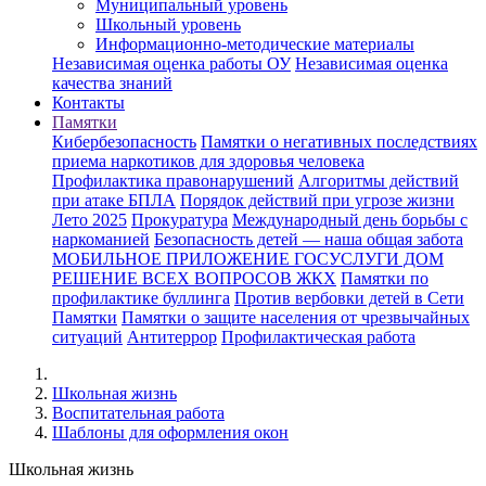
Муниципальный уровень
Школьный уровень
Информационно-методические материалы
Независимая оценка работы ОУ
Независимая оценка
качества знаний
Контакты
Памятки
Кибербезопасность
Памятки о негативных последствиях
приема наркотиков для здоровья человека
Профилактика правонарушений
Алгоритмы действий
при атаке БПЛА
Порядок действий при угрозе жизни
Лето 2025
Прокуратура
Международный день борьбы с
наркоманией
Безопасность детей — наша общая забота
МОБИЛЬНОЕ ПРИЛОЖЕНИЕ ГОСУСЛУГИ ДОМ
РЕШЕНИЕ ВСЕХ ВОПРОСОВ ЖКХ
Памятки по
профилактике буллинга
Против вербовки детей в Сети
Памятки
Памятки о защите населения от чрезвычайных
ситуаций
Антитеррор
Профилактическая работа
Школьная жизнь
Воспитательная работа
Шаблоны для оформления окон
Школьная жизнь