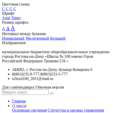
Цветовая схема:
C
C
C
C
Шрифт
Arial
Times
Размер шрифта
A
A
A
Интервал между буквами
Нормальный
Увеличенный
Большой
Изображения:
муниципальное бюджетное общеобразовательное учреждение
города Ростова-на-Дону «Школа № 100 имени Героя
Российской Федерации Трошева Г.Н.»
344092, г. Ростов-на-Дону, бульвар Комарова 6
8(863)235-9-777,8(863)233-5-777
school100_2011@mail.ru
Для слабовидящих
Обычная версия
Главная
О школе
Основные сведения
Структура и органы управления