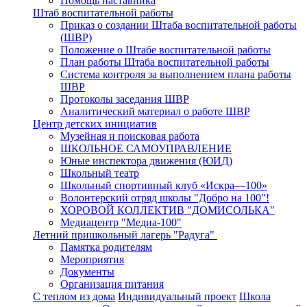
Помощь наставника
Штаб воспитательной работы
Приказ о создании Штаба воспитательной работы
(ШВР)
Положение о Штабе воспитательной работы
План работы Штаба воспитательной работы
Система контроля за выполнением плана работы
ШВР
Протоколы заседания ШВР
Аналитический материал о работе ШВР
Центр детских инициатив
Музейная и поисковая работа
ШКОЛЬНОЕ САМОУПРАВЛЕНИЕ
Юные инспектора движения (ЮИД)
Школьный театр
Школьный спортивный клуб «Искра—100»
Волонтерский отряд школы "Добро на 100"!
ХОРОВОЙ КОЛЛЕКТИВ "ДОМИСОЛЬКА"
Медиацентр "Медиа-100"
Летний пришкольный лагерь "Радуга"
Памятка родителям
Мероприятия
Документы
Организация питания
С теплом из дома
Индивидуальный проект
Школа