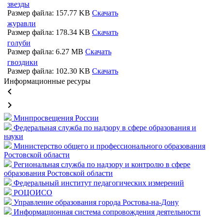
звезды
Размер файла: 157.77 KB
Скачать
журавли
Размер файла: 178.34 KB
Скачать
голуби
Размер файла: 6.27 MB
Скачать
гвоздики
Размер файла: 102.30 KB
Скачать
Информационные ресуры
keyboard_arrow_left
keyboard_arrow_right
Минпросвещения России
Федеральная служба по надзору в сфере образования и
науки
Министерство общего и профессионального образования
Ростовской области
Региональная служба по надзору и контролю в сфере
образования Ростовской области
Федеральный институт педагогических измерений
РОЦОИСО
Управление образования города Ростова-на-Дону
Информационная система сопровождения деятельности