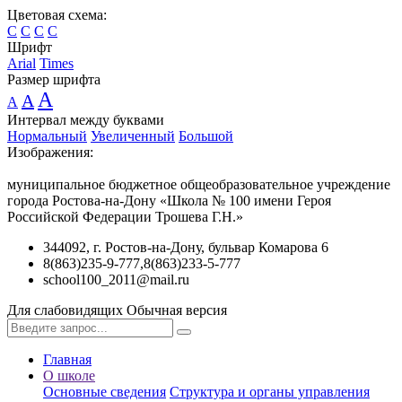
Цветовая схема:
C
C
C
C
Шрифт
Arial
Times
Размер шрифта
A
A
A
Интервал между буквами
Нормальный
Увеличенный
Большой
Изображения:
муниципальное бюджетное общеобразовательное учреждение
города Ростова-на-Дону «Школа № 100 имени Героя
Российской Федерации Трошева Г.Н.»
344092, г. Ростов-на-Дону, бульвар Комарова 6
8(863)235-9-777,8(863)233-5-777
school100_2011@mail.ru
Для слабовидящих
Обычная версия
Главная
О школе
Основные сведения
Структура и органы управления