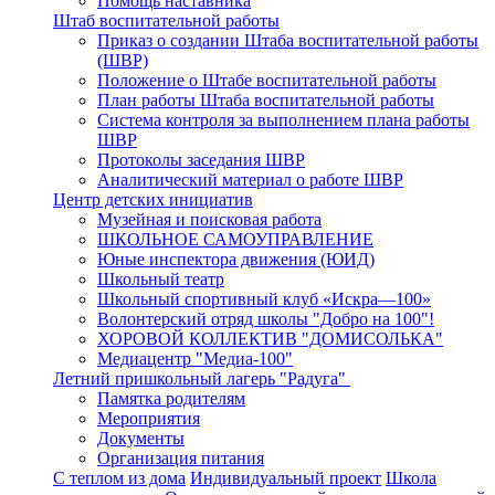
Помощь наставника
Штаб воспитательной работы
Приказ о создании Штаба воспитательной работы
(ШВР)
Положение о Штабе воспитательной работы
План работы Штаба воспитательной работы
Система контроля за выполнением плана работы
ШВР
Протоколы заседания ШВР
Аналитический материал о работе ШВР
Центр детских инициатив
Музейная и поисковая работа
ШКОЛЬНОЕ САМОУПРАВЛЕНИЕ
Юные инспектора движения (ЮИД)
Школьный театр
Школьный спортивный клуб «Искра—100»
Волонтерский отряд школы "Добро на 100"!
ХОРОВОЙ КОЛЛЕКТИВ "ДОМИСОЛЬКА"
Медиацентр "Медиа-100"
Летний пришкольный лагерь "Радуга"
Памятка родителям
Мероприятия
Документы
Организация питания
С теплом из дома
Индивидуальный проект
Школа