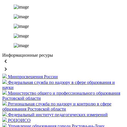
Информационные ресуры
keyboard_arrow_left
keyboard_arrow_right
Минпросвещения России
Федеральная служба по надзору в сфере образования и
науки
Министерство общего и профессионального образования
Ростовской области
Региональная служба по надзору и контролю в сфере
образования Ростовской области
Федеральный институт педагогических измерений
РОЦОИСО
Управление образования города Ростова-на-Дону