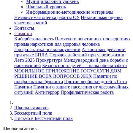
Муниципальный уровень
Школьный уровень
Информационно-методические материалы
Независимая оценка работы ОУ
Независимая оценка
качества знаний
Контакты
Памятки
Кибербезопасность
Памятки о негативных последствиях
приема наркотиков для здоровья человека
Профилактика правонарушений
Алгоритмы действий
при атаке БПЛА
Порядок действий при угрозе жизни
Лето 2025
Прокуратура
Международный день борьбы с
наркоманией
Безопасность детей — наша общая забота
МОБИЛЬНОЕ ПРИЛОЖЕНИЕ ГОСУСЛУГИ ДОМ
РЕШЕНИЕ ВСЕХ ВОПРОСОВ ЖКХ
Памятки по
профилактике буллинга
Против вербовки детей в Сети
Памятки
Памятки о защите населения от чрезвычайных
ситуаций
Антитеррор
Профилактическая работа
Школьная жизнь
Бессмертный полк
Письмо в Бессмертный полк
Школьная жизнь